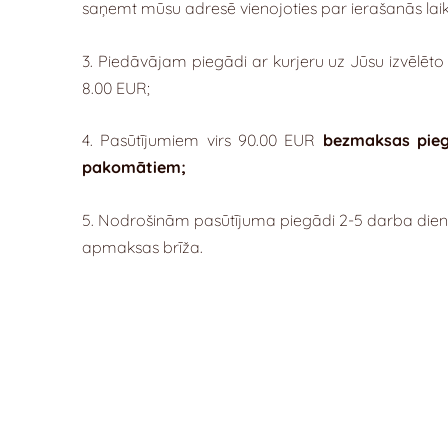
saņemt mūsu adresē vienojoties par ierašanās laik
3. Piedāvājam piegādi ar kurjeru uz Jūsu izvēlēto
8.00 EUR;
4. Pasūtījumiem virs 90.00 EUR
bezmaksas pie
pakomātiem;
5. Nodrošinām pasūtījuma piegādi 2-5 darba dien
apmaksas brīža.