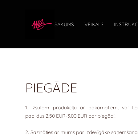
SĀKUMS
VEIKALS
INSTRUKC
PIEGĀDE
1. Izsūtam produkciju ar pakomātiem, vai Latv
papildus 2.50 EUR-3.00 EUR par piegādi;
2. Sazināties ar mums par izdevīgāko saņemšanas