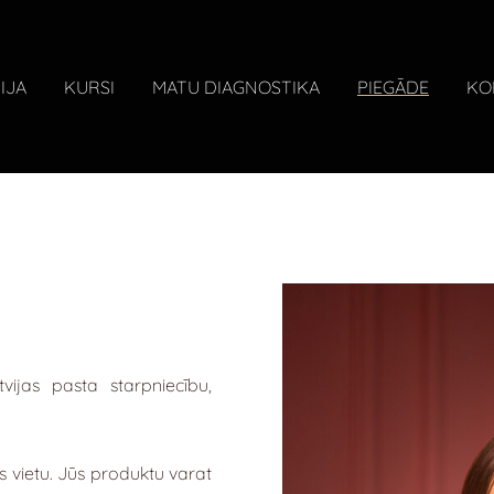
IJA
KURSI
MATU DIAGNOSTIKA
PIEGĀDE
KO
ijas pasta starpniecību,
 vietu. Jūs produktu varat