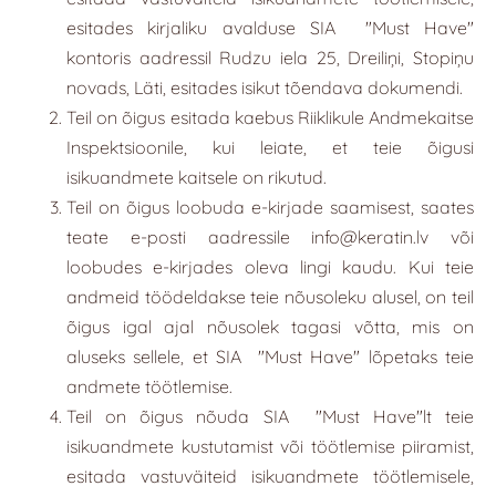
esitades kirjaliku avalduse SIA
"
Must Have
"
kontoris aadressil Rudzu iela 25, Dreiliņi, Stopiņu
novads, Läti, esitades isikut tõendava dokumendi.
Teil on õigus esitada kaebus Riiklikule Andmekaitse
Inspektsioonile, kui leiate, et teie õigusi
isikuandmete kaitsele on rikutud.
Teil on õigus loobuda e-kirjade saamisest, saates
teate e-posti aadressile
info@keratin.lv
või
loobudes e-kirjades oleva lingi kaudu. Kui teie
andmeid töödeldakse teie nõusoleku alusel, on teil
õigus igal ajal nõusolek tagasi võtta, mis on
aluseks sellele, et SIA
"
Must Have
"
lõpetaks teie
andmete töötlemise.
Teil on õigus nõuda SIA
"
Must Have
"
lt teie
isikuandmete kustutamist või töötlemise piiramist,
esitada vastuväiteid isikuandmete töötlemisele,