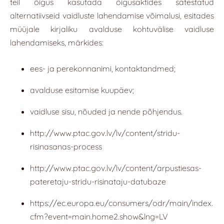
teil õigus kasutada õigusaktides sätestatud
alternatiivseid vaidluste lahendamise võimalusi, esitades
müüjale kirjaliku avalduse kohtuvälise vaidluse
lahendamiseks, märkides:
ees- ja perekonnanimi, kontaktandmed;
avalduse esitamise kuupäev;
vaidluse sisu, nõuded ja nende põhjendus.
http://www.ptac.gov.lv/lv/content/stridu-
risinasanas-process
http://www.ptac.gov.lv/lv/content/arpustiesas-
pateretaju-stridu-risinataju-datubaze
https://ec.europa.eu/consumers/odr/main/index.
cfm?event=main.home2.show&lng=LV