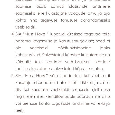
saamise osas; samuti statistiliste andmete
saamiseks lehe külastajate voogude, arvu ja aja
kohta ning tegevuse tõhususe parandamiseks
veebisaidil.
SIA "
Must Have
" lubatud küpsised tagavad teile
parema kogemuse ja kasutusmugavuse; need ei
ole veebisaidi põhifunktsioonide jaoks
kohustuslikud. Salvestatud küpsiste kustutamine on
võimalik teie seadme veebibrauseri seadete
jaotises, kustutades salvestatud küpsiste ajaloo.
SIA "
Must Have
" võib saada teie kui veebisaidi
kasutaja isikuandmeid ainult teilt isiklikult ja ainult
siis, kui kasutate veebisaidi teenuseid (tellimuse
registreerimine, klienditoe poole pöördumine, ostu
või teenuse kohta tagasiside andmine või e-kirja
teel).