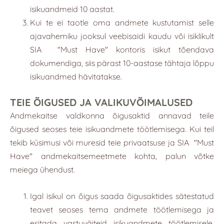
isikuandmeid 10 aastat.
Kui te ei taotle oma andmete kustutamist selle
ajavahemiku jooksul veebisaidi kaudu või isiklikult
SIA
"
Must Have
"
kontoris isikut tõendava
dokumendiga, siis pärast 10-aastase tähtaja lõppu
isikuandmed hävitatakse.
TEIE ÕIGUSED JA VALIKUVÕIMALUSED
Andmekaitse valdkonna õigusaktid annavad teile
õigused seoses teie isikuandmete töötlemisega. Kui teil
tekib küsimusi või muresid teie privaatsuse ja SIA
"
Must
Have
"
andmekaitsemeetmete kohta, palun võtke
meiega ühendust.
Igal isikul on õigus saada õigusaktides sätestatud
teavet seoses tema andmete töötlemisega ja
esitada vastuväiteid isikuandmete töötlemisele,