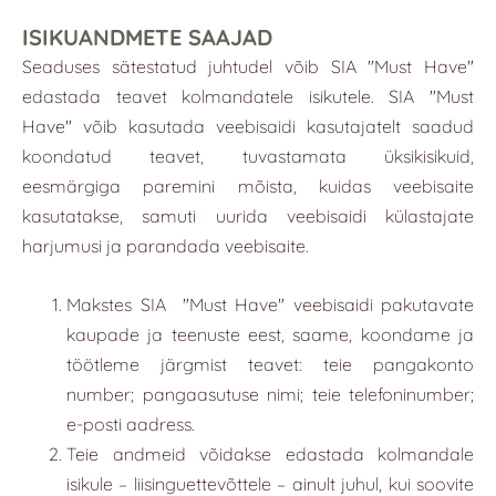
ISIKUANDMETE SAAJAD
Seaduses sätestatud juhtudel võib SIA "
Must Have
"
edastada teavet kolmandatele isikutele. SIA "Must
Have" võib kasutada veebisaidi kasutajatelt saadud
koondatud teavet, tuvastamata üksikisikuid,
eesmärgiga paremini mõista, kuidas veebisaite
kasutatakse, samuti uurida veebisaidi külastajate
harjumusi ja parandada veebisaite.
Makstes SIA
"
Must Have
"
veebisaidi pakutavate
kaupade ja teenuste eest, saame, koondame ja
töötleme järgmist teavet: teie pangakonto
number; pangaasutuse nimi; teie telefoninumber;
e-posti aadress.
Teie andmeid võidakse edastada kolmandale
isikule – liisinguettevõttele – ainult juhul, kui soovite