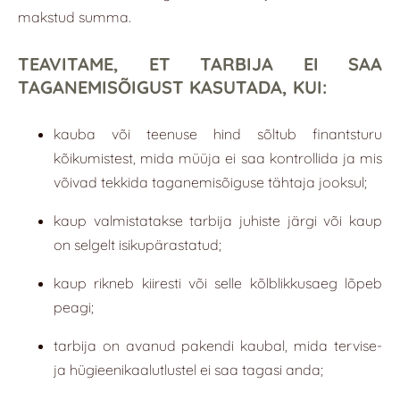
makstud summa.
TEAVITAME, ET TARBIJA EI SAA
TAGANEMISÕIGUST KASUTADA, KUI:
kauba või teenuse hind sõltub finantsturu
kõikumistest, mida müüja ei saa kontrollida ja mis
võivad tekkida taganemisõiguse tähtaja jooksul;
kaup valmistatakse tarbija juhiste järgi või kaup
on selgelt isikupärastatud;
kaup rikneb kiiresti või selle kõlblikkusaeg lõpeb
peagi;
tarbija on avanud pakendi kaubal, mida tervise-
ja hügieenikaalutlustel ei saa tagasi anda;