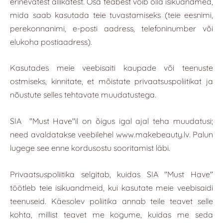
erinevatest allikatest. Osa teabest võib olla isikuandmed,
mida saab kasutada teie tuvastamiseks (teie eesnimi,
perekonnanimi, e-posti aadress, telefoninumber või
elukoha postiaadress).
Kasutades meie veebisaiti kaupade või teenuste
ostmiseks, kinnitate, et mõistate privaatsuspoliitikat ja
nõustute selles tehtavate muudatustega.
SIA
"Must Have"
il on õigus igal ajal teha muudatusi;
need avaldatakse veebilehel www.makebeauty.lv. Palun
lugege see enne kordusostu sooritamist läbi.
Privaatsuspoliitika selgitab, kuidas SIA "Must Have"
töötleb teie isikuandmeid, kui kasutate meie veebisaidi
teenuseid. Käesolev poliitika annab teile teavet selle
kohta, millist teavet me kogume, kuidas me seda