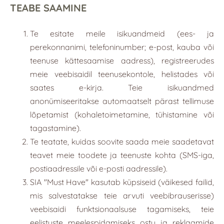
TEABE SAAMINE
Te esitate meile isikuandmeid (ees- ja
perekonnanimi, telefoninumber; e-post, kauba või
teenuse kättesaamise aadress), registreerudes
meie veebisaidil teenusekontole, helistades või
saates e-kirja. Teie isikuandmed
anonümiseeritakse automaatselt pärast tellimuse
lõpetamist (kohaletoimetamine, tühistamine või
tagastamine).
Te teatate, kuidas soovite saada meie saadetavat
teavet meie toodete ja teenuste kohta (SMS-iga,
postiaadressile või e-posti aadressile).
SIA "Must Have" kasutab küpsiseid (väikesed failid,
mis salvestatakse teie arvuti veebibrauserisse)
veebisaidi funktsionaalsuse tagamiseks, teie
eelistuste meelespidamiseks ostu ja reklaamide