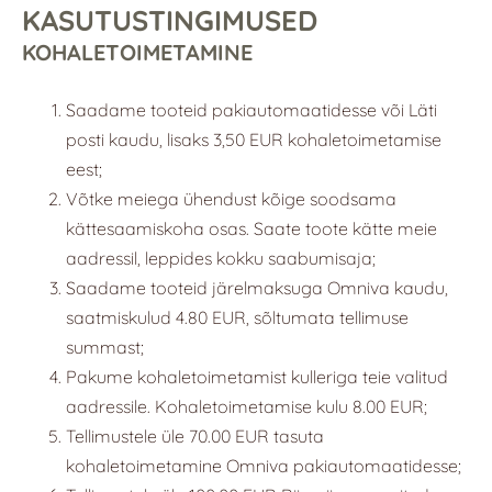
KASUTUSTINGIMUSED
KOHALETOIMETAMINE
Saadame tooteid pakiautomaatidesse või Läti
posti kaudu, lisaks 3,50 EUR kohaletoimetamise
eest;
Võtke meiega ühendust kõige soodsama
kättesaamiskoha osas. Saate toote kätte meie
aadressil, leppides kokku saabumisaja;
Saadame tooteid järelmaksuga Omniva kaudu,
saatmiskulud 4.80 EUR, sõltumata tellimuse
summast;
Pakume kohaletoimetamist kulleriga teie valitud
aadressile. Kohaletoimetamise kulu 8.00 EUR;
Tellimustele üle 70.00 EUR tasuta
kohaletoimetamine Omniva pakiautomaatidesse;