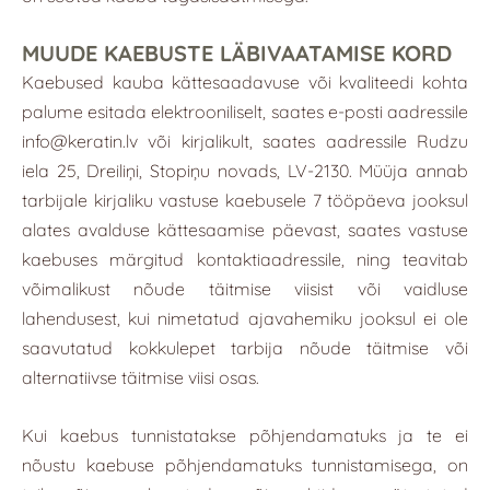
MUUDE KAEBUSTE LÄBIVAATAMISE KORD
Kaebused kauba kättesaadavuse või kvaliteedi kohta
palume esitada elektrooniliselt, saates e-posti aadressile
info@keratin.lv
või kirjalikult, saates aadressile Rudzu
iela 25, Dreiliņi, Stopiņu novads, LV-2130. Müüja annab
tarbijale kirjaliku vastuse kaebusele 7 tööpäeva jooksul
alates avalduse kättesaamise päevast, saates vastuse
kaebuses märgitud kontaktiaadressile, ning teavitab
võimalikust nõude täitmise viisist või vaidluse
lahendusest, kui nimetatud ajavahemiku jooksul ei ole
saavutatud kokkulepet tarbija nõude täitmise või
alternatiivse täitmise viisi osas.
Kui kaebus tunnistatakse põhjendamatuks ja te ei
nõustu kaebuse põhjendamatuks tunnistamisega, on