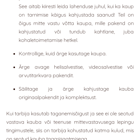
See aitab kiiresti leida lahenduse juhul, kui ka kaup
on tarnimise käigus kahjustada saanud! Teil on
õigus mitte vastu võtta kaupa, mille pakend on
kahjustatud või tundub kahtlane, juba
kohaletoimetamise hetkel.
Kontrollige, kuid ärge kasutage kaupa.
Ärge avage helisalvestise, videosalvestise või
arvutitarkvara pakendit.
Säilitage ja ärge kahjustage kauba
originaalpakendit ja komplektsust.
Kui tarbija kasutab taganemisõigust ja see ei ole seotud
vastava kauba või teenuse mittevastavusega lepingu
tingimustele, siis on tarbija kohustatud katma kulud, mis
on seotud kauba tagasisaatmisega.