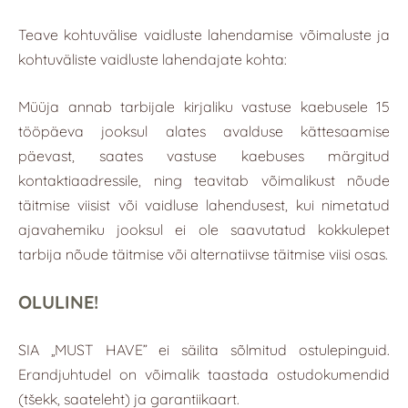
Teave kohtuvälise vaidluste lahendamise võimaluste ja
kohtuväliste vaidluste lahendajate kohta:
Müüja annab tarbijale kirjaliku vastuse kaebusele 15
tööpäeva jooksul alates avalduse kättesaamise
päevast, saates vastuse kaebuses märgitud
kontaktiaadressile, ning teavitab võimalikust nõude
täitmise viisist või vaidluse lahendusest, kui nimetatud
ajavahemiku jooksul ei ole saavutatud kokkulepet
tarbija nõude täitmise või alternatiivse täitmise viisi osas.
OLULINE!
SIA „MUST HAVE” ei säilita sõlmitud ostulepinguid.
Erandjuhtudel on võimalik taastada ostudokumendid
(tšekk, saateleht) ja garantiikaart.