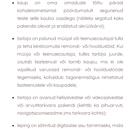
kaup on oma omaduste tõttu pärast
kohaletoimetamist pöördumatult segunenud
teiste selle kauba osadega (näiteks segatud kaks
pakendis olevat ja eraldatud akrüülvärvi);
tarbija on palunud müüjal või teenuseosutajal tulla
ja teha kiireloomulisi remondi- või hooldustöid. Kui
müüja või teenuseosutaja, tulles tarbija juurde,
osutab lisateenust või tarnib kaupu, mis ei ole
vajalikud varuosad remondi- või hooldustööde
tegemiseks, kohaldub taganemisõigus nimetatud
lisateenustele või kaupadele;
tarbija on avanud helisalvestise või videosalvestise
või arvutitarkvara pakendi (kehtib ka pihuarvuti,
navigatsiooniseadme jms tarkvara kohta);
leping on sõlmitud digitaalse sisu tarnimiseks, mida