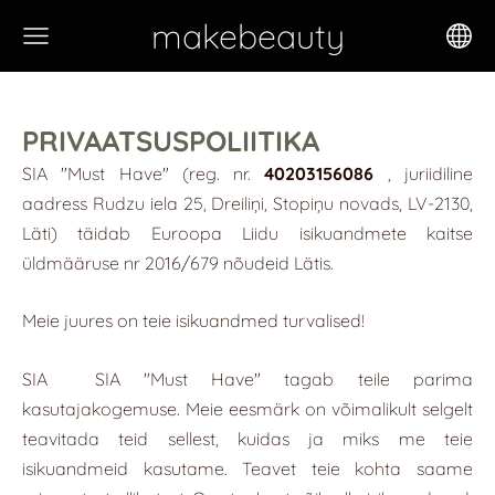
makebeauty
PRIVAATSUSPOLIITIKA
SIA "Must Have" (reg. nr.
40203156086
, juriidiline
aadress Rudzu iela 25, Dreiliņi, Stopiņu novads, LV-2130,
Läti) täidab Euroopa Liidu isikuandmete kaitse
üldmääruse nr 2016/679 nõudeid Lätis.
Meie juures on teie isikuandmed turvalised!
SIA
SIA "Must Have"
tagab teile parima
kasutajakogemuse. Meie eesmärk on võimalikult selgelt
teavitada teid sellest, kuidas ja miks me teie
isikuandmeid kasutame. Teavet teie kohta saame