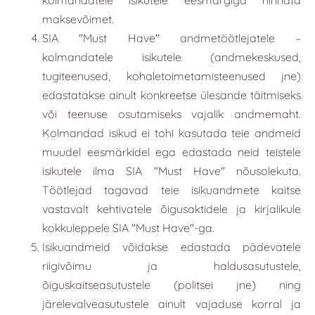
maksevõimet.
SIA
"
Must Have
" andmetöötlejatele –
kolmandatele isikutele (andmekeskused,
tugiteenused, kohaletoimetamisteenused jne)
edastatakse ainult konkreetse ülesande täitmiseks
või teenuse osutamiseks vajalik andmemaht.
Kolmandad isikud ei tohi kasutada teie andmeid
muudel eesmärkidel ega edastada neid teistele
isikutele ilma SIA "Must Have" nõusolekuta.
Töötlejad tagavad teie isikuandmete kaitse
vastavalt kehtivatele õigusaktidele ja kirjalikule
kokkuleppele SIA "Must Have"-ga.
Isikuandmeid võidakse edastada pädevatele
riigivõimu ja haldusasutustele,
õiguskaitseasutustele (politsei jne) ning
järelevalveasutustele ainult vajaduse korral ja