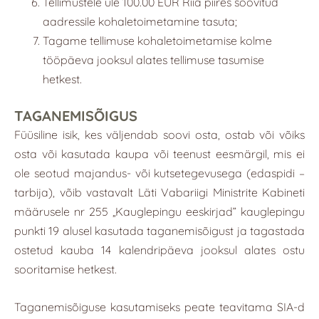
Tellimustele üle 100.00 EUR Riia piires soovitud
aadressile kohaletoimetamine tasuta;
Tagame tellimuse kohaletoimetamise kolme
tööpäeva jooksul alates tellimuse tasumise
hetkest.
TAGANEMISÕIGUS
Füüsiline isik, kes väljendab soovi osta, ostab või võiks
osta või kasutada kaupa või teenust eesmärgil, mis ei
ole seotud majandus- või kutsetegevusega (edaspidi –
tarbija), võib vastavalt Läti Vabariigi Ministrite Kabineti
määrusele nr 255 „Kauglepingu eeskirjad” kauglepingu
punkti 19 alusel kasutada taganemisõigust ja tagastada
ostetud kauba 14 kalendripäeva jooksul alates ostu
sooritamise hetkest.
Taganemisõiguse kasutamiseks peate teavitama SIA-d