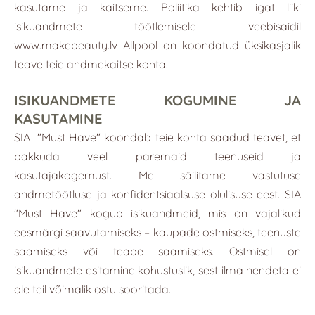
kasutame ja kaitseme. Poliitika kehtib igat liiki
isikuandmete töötlemisele veebisaidil
www.makebeauty.lv
Allpool on koondatud üksikasjalik
teave teie andmekaitse kohta.
ISIKUANDMETE KOGUMINE JA
KASUTAMINE
SIA
"Must Have"
koondab teie kohta saadud teavet, et
pakkuda veel paremaid teenuseid ja
kasutajakogemust. Me säilitame vastutuse
andmetöötluse ja konfidentsiaalsuse olulisuse eest. SIA
"Must Have" kogub isikuandmeid, mis on vajalikud
eesmärgi saavutamiseks – kaupade ostmiseks, teenuste
saamiseks või teabe saamiseks. Ostmisel on
isikuandmete esitamine kohustuslik, sest ilma nendeta ei
ole teil võimalik ostu sooritada.