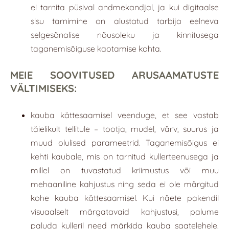
ei tarnita püsival andmekandjal, ja kui digitaalse
sisu tarnimine on alustatud tarbija eelneva
selgesõnalise nõusoleku ja kinnitusega
taganemisõiguse kaotamise kohta.
MEIE SOOVITUSED ARUSAAMATUSTE
VÄLTIMISEKS:
kauba kättesaamisel veenduge, et see vastab
täielikult tellitule – tootja, mudel, värv, suurus ja
muud olulised parameetrid. Taganemisõigus ei
kehti kaubale, mis on tarnitud kullerteenusega ja
millel on tuvastatud kriimustus või muu
mehaaniline kahjustus ning seda ei ole märgitud
kohe kauba kättesaamisel. Kui näete pakendil
visuaalselt märgatavaid kahjustusi, palume
paluda kulleril need märkida kauba saatelehele.