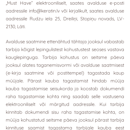
„Must Have” elektrooniliselt, saates avalduse e-posti
aadressile
info@keratin.lv
või kirjalikult, saates avalduse
aadressile Rudzu iela 25, Dreiliņi, Stopiņu novads, LV-
2130, Läti.
Avalduse saatmine ettenähtud tähtaja jooksul vabastab
tarbija kõigist lepingulistest kohustustest seoses vastava
kauglepinguga. Tarbija kohustus on seitsme päeva
jooksul alates taganemisvormi või avalduse saatmisest
(e-kirja saatmine või postitempel) tagastada kaup
müüjale. Pärast kauba tagastamist hindab müüja
kauba tagastamise seisukorda ja koostab dokumendi
raha tagastamise kohta ning saadab selle vastusena
elektrooniliselt või märgitud aadressile. Kui tarbija
kinnitab dokumendi sisu raha tagastamise kohta, on
müüja kohustatud seitsme päeva jooksul pärast tarbija
kinnituse saamist tagastama tarbijale kauba eest