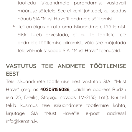
taotleda isikuandmete parandamist vastavalt
määruse sätetele. See ei kehti juhtudel, kui seadus
nõuab SIA "Must Have"lt andmete säilitamist.
Teil on õigus piirata oma isikuandmete töötlemist.
Siiski tuleb arvestada, et kui te taotlete teie
andmete töötlemise piiramist, võib see mõjutada
teie võimalusi saada SIA
"
Must Have
"
teenuseid.
VASTUTUS TEIE ANDMETE TÖÖTLEMISE
EEST
Teie isikuandmete töötlemise eest vastutab SIA
"
Must
Have
"
(reg. nr.
40203156086
, juriidiline aadress Rudzu
iela 25, Dreiliņi, Stopiņu novads, LV-2130, Läti). Kui teil
tekib küsimusi teie isikuandmete töötlemise kohta,
kirjutage SIA "Must Have"le e-posti aadressil
info@keratin.lv
.