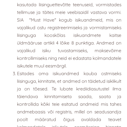
kasutada liisinguettevõtte teenuseid, vormistades
tellimuse ja täites meie veebisaidil vastava vormi.
SIA
"
Must Have
"
kogub isikuandmeid, mis on
vajalikud ostu registreerimiseks ja vormistamiseks
liisinguga kooskõlas isikuandmete kaitse
üldmääruse artikli 4 lõike 8 punktiga. Andmed on
vajalikud isiku tuvastamiseks, maksevõime
kontrollimiseks ning neid ei edastata kolmandatele
isikutele muul eesmärgil.
Esitades oma isikuandmed kauba ostmiseks
liisinguga, kinnitate, et andmed on täidetud isiklikult
ja on tõesed. Te lubate krediidiasutustel ilma
täiendava kinnitamiseta saada, saata ja
kontrollida kõiki teie esitatud andmeid mis tahes
andmebaasis või registris, millel on seadusandja
poolt määratud õigus avaldada teavet
kolmandatele isikutele eesmärgiga hinnata