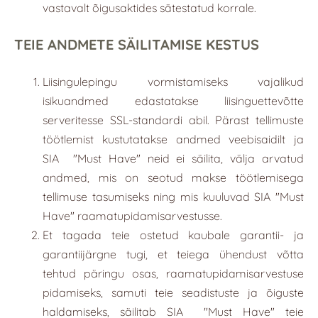
vastavalt õigusaktides sätestatud korrale.
TEIE ANDMETE SÄILITAMISE KESTUS
Liisingulepingu vormistamiseks vajalikud
isikuandmed edastatakse liisinguettevõtte
serveritesse SSL-standardi abil. Pärast tellimuste
töötlemist kustutatakse andmed veebisaidilt ja
SIA
"
Must Have
"
neid ei säilita, välja arvatud
andmed, mis on seotud makse töötlemisega
tellimuse tasumiseks ning mis kuuluvad SIA "Must
Have" raamatupidamisarvestusse.
Et tagada teie ostetud kaubale garantii- ja
garantiijärgne tugi, et teiega ühendust võtta
tehtud päringu osas, raamatupidamisarvestuse
pidamiseks, samuti teie seadistuste ja õiguste
haldamiseks, säilitab SIA
"
Must Have
"
teie