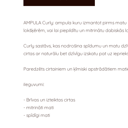
AMPULA Curly: ampula kuru izmantot pirms matu 
lokšķērēm, vai lai piepildītu un mitrinātu dabiskās l
Curly sastāvs, kas nodrošina spīdumu un matu dzī
cirtas ar naturālu bet dzīvīgu izskatu pat uz ieprie
Paredzēts cirtainiem un ķīmiski apstrādātiem matie
iIeguvumi:
- Brīvas un izteiktas cirtas
- mitrināti mati
- spīdīgi mati