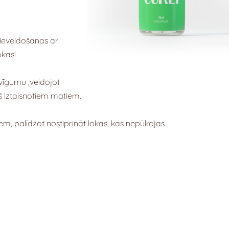
ieveidošanas ar
okas!
vīgumu ,veidojot
kš iztaisnotiem matiem.
m, palīdzot nostiprināt lokas, kas nepūkojas.