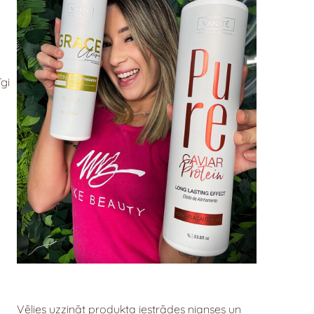
īgi
Vēlies uzzināt produkta iestrādes nianses un