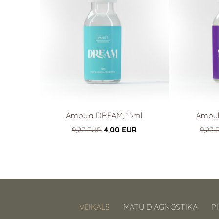
Ampula DREAM, 15ml
Ampul
4,00 EUR
9,27 EUR
9,27 
VEIKALS
MATU DIAGNOSTIKA
P