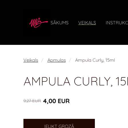
SĀKUMS
VEIKALS
INSTRUKC
Veikals
Apmulas
Ampula Curly, 15ml
AMPULA CURLY, 1
4,00 EUR
9,27 EUR
IELIKT GROZĀ