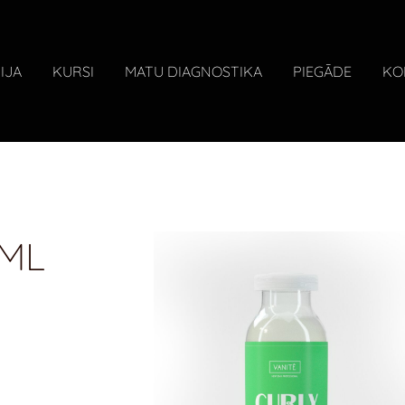
IJA
KURSI
MATU DIAGNOSTIKA
PIEGĀDE
KO
5ML