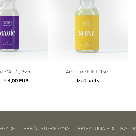
a MAGIC, 15ml
Ampula SHINE, 15ml
4,00 EUR
Izpārdots
EUR
IEGĀDE
PREČU ATGRIEŠANA
PRIVĀTUMA POLITIKA UN