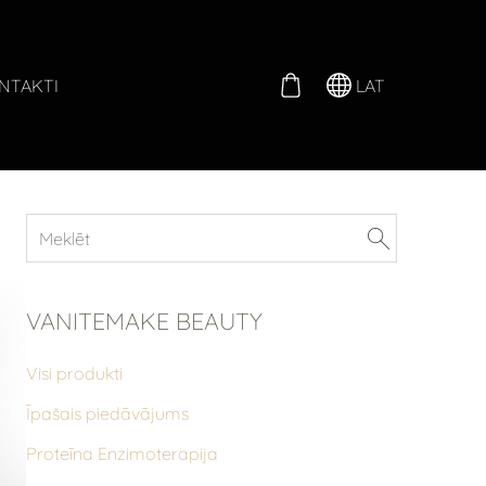
LAT
NTAKTI
VANITEMAKE BEAUTY
Visi produkti
Īpašais piedāvājums
Proteīna Enzimoterapija