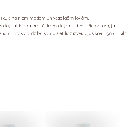
masku cirtainiem matiem un veselīgām lokām.
s daļu attiecībā pret četrām daļām ūdens. Piemēram, ja
ens, ar otas palīdzību samaisiet, līdz izveidojas krēmīga un piln