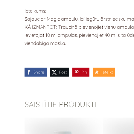
Ieteikums:
Sajauc ar Magic ampulu, lai iegūtu ārstniecisku 
KĀ IZMANTOT: Trauciņā pievienojiet vienu ampula
ievietojat 10 ml ampulas, pievienojiet 40 ml silta ūd
viendabīga maska.
Share
Post
Pin
Ieteikt
SAISTĪTIE PRODUKTI