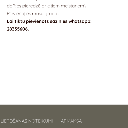
dalīties pieredzē ar citiem meistariem?
Pievienojies mūsu grupai.
Lai tiktu pievienots sazinies whatsapp:
28335606.
 LIETOŠANAS NOTEIKUMI
APMAKSA