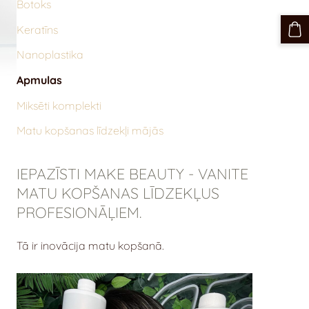
Botoks
Keratīns
Nanoplastika
Apmulas
Miksēti komplekti
Matu kopšanas līdzekļi mājās
IEPAZĪSTI MAKE BEAUTY - VANITE
MATU KOPŠANAS LĪDZEKĻUS
PROFESIONĀĻIEM.
Tā ir inovācija matu kopšanā.