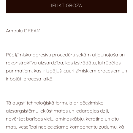
IELIKT GROZĀ
Ampula DREAM
Pēc ķīmisku-agresīvu procedūru sekām atjaunojoša un
rekonstraktīva aizsardzība, kas izstrādāta, lai rūpētos
par matiem, kas ir izgājuši cauri ķīmiskiem procesiem un
ir bojāti procesa laikā.
Tā augsti tehnoloģiskā formula ar pēcķīmisko
aizsargsistēmu iekļūst matos un iedarbojas dziļi,
novēršot barības vielu, aminoskābju, keratīna un citu
matu veselībai nepieciešamo komponentu zudumu, kā