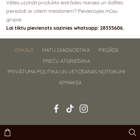
Vēlies uzzināt produkta iestrādes nianses un dalīties
pieredzē ar citiem meistariem? Pievienojies mūsu
grupai.
Lai tiktu pievienots sazinies whatsapp: 28335606.
VEIKALS
MATU DIAGNOSTIKA
PIEGĀDE
PREČU ATGRIEŠANA
PRIVĀTUMA POLITIKA UN LIETOŠANAS NOTEIKUMI
APMAKSA