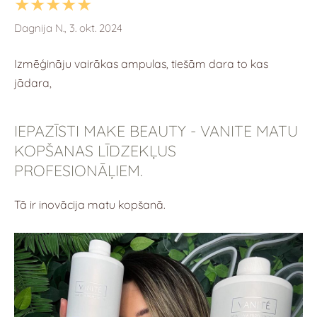
★★★★★
Dagnija N., 3. okt. 2024
Izmēģināju vairākas ampulas, tiešām dara to kas
jādara,
IEPAZĪSTI MAKE BEAUTY - VANITE MATU
KOPŠANAS LĪDZEKĻUS
PROFESIONĀĻIEM.
Tā ir inovācija matu kopšanā.