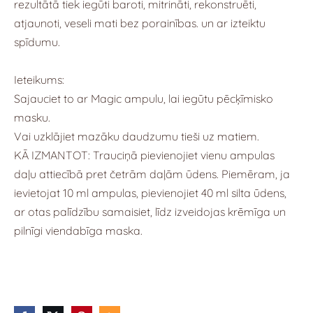
rezultātā tiek iegūti baroti, mitrināti, rekonstruēti,
atjaunoti, veseli mati bez porainības. un ar izteiktu
spīdumu.
Ieteikums:
Sajauciet to ar Magic ampulu, lai iegūtu pēcķīmisko
masku.
Vai uzklājiet mazāku daudzumu tieši uz matiem.
KĀ IZMANTOT: Trauciņā pievienojiet vienu ampulas
daļu attiecībā pret četrām daļām ūdens. Piemēram, ja
ievietojat 10 ml ampulas, pievienojiet 40 ml silta ūdens,
ar otas palīdzību samaisiet, līdz izveidojas krēmīga un
pilnīgi viendabīga maska.